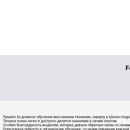
F
Прошёл 3х-дневное обучение массажным техникам, сквирту в Школе magia-t
Татьяна очень легко и доступно делится знаниями и своим опытом.
Особая благодарность моделям, которые давали обратную связь по своим о
Порадовала гибкость в организации обучения - по моим причинам каждый 