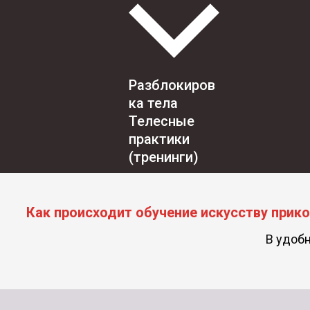
Разблокиров
ка тела
Телесные
практики
(тренинги)
Как происходит обучение искусству прик
В удобн